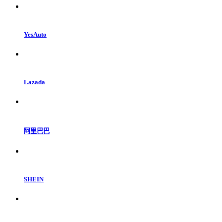
YesAuto
Lazada
阿里巴巴
SHEIN