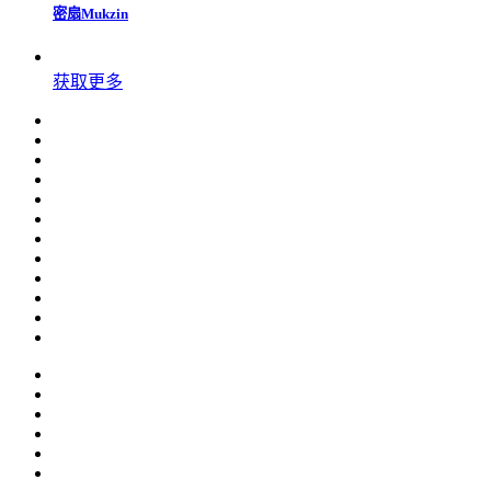
密扇Mukzin
获取更多